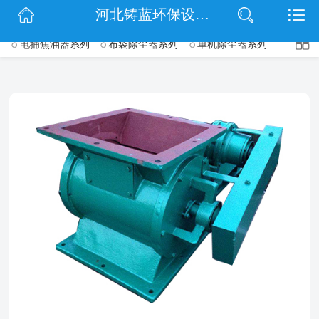
$(function() { $('.wrapper').navbarscroll(); });
河北铸蓝环保设备有限公司
网站首页
电捕焦油器系列
布袋除尘器系列
单机除尘器系列
->
公司简介
脉冲除尘器系列
旋风除尘器系列
锅炉除尘器系列
信息动态
木工除尘器系列
矿山除尘器系列
仓顶除尘器系列
滤筒除尘器系列
钢厂除尘器系列
脱硫脱硝除尘设备系列
产品展示
UV光氧净化器系列
等离子净化器系列
催化燃烧设备系列
扫码关注
除尘配件系列
联系我们