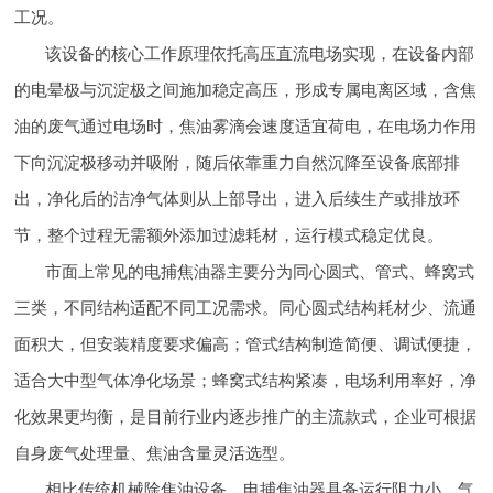
工况。
该设备的核心工作原理依托高压直流电场实现，在设备内部
的电晕极与沉淀极之间施加稳定高压，形成专属电离区域，含焦
油的废气通过电场时，焦油雾滴会速度适宜荷电，在电场力作用
下向沉淀极移动并吸附，随后依靠重力自然沉降至设备底部排
出，净化后的洁净气体则从上部导出，进入后续生产或排放环
节，整个过程无需额外添加过滤耗材，运行模式稳定优良。
市面上常见的电捕焦油器主要分为同心圆式、管式、蜂窝式
三类，不同结构适配不同工况需求。同心圆式结构耗材少、流通
面积大，但安装精度要求偏高；管式结构制造简便、调试便捷，
适合大中型气体净化场景；蜂窝式结构紧凑，电场利用率好，净
化效果更均衡，是目前行业内逐步推广的主流款式，企业可根据
自身废气处理量、焦油含量灵活选型。
相比传统机械除焦油设备，电捕焦油器具备运行阻力小、气