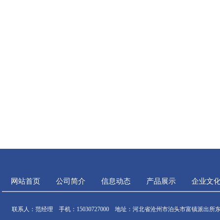
网站首页
公司简介
信息动态
产品展示
企业文
联系人：范经理 手机：15030727000 地址：河北省沧州市泊头市富镇派出所东