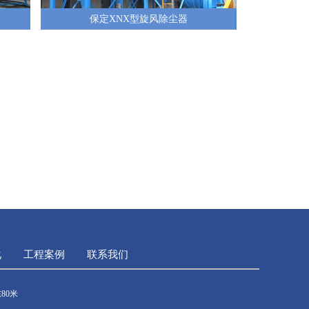
保定XNX型旋风除尘器
化
工程案例
联系我们
80米