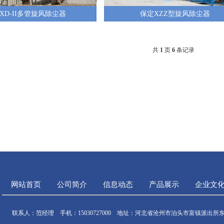
XD-II多管旋风除尘器
保定XZZ型旋风除尘器
共
1
页
6
条记录
网站首页
公司简介
信息动态
产品展示
企业文
联系人：范经理 手机：15030727000 地址：河北省沧州市泊头市富镇派出所东