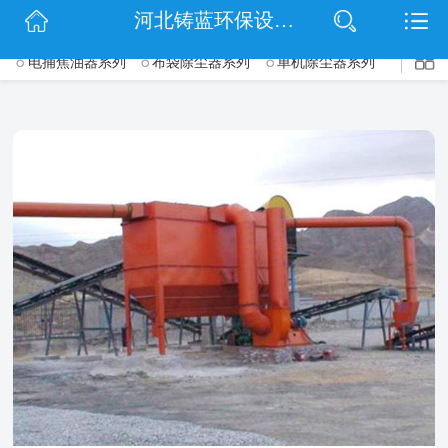
$(function() { $('.wrapper').navbarscroll(); });
河北铸蓝环保设备有限公司
网站首页
电捕焦油器系列
布袋除尘器系列
单机除尘器系列
->
公司简介
脉冲除尘器系列
旋风除尘器系列
锅炉除尘器系列
信息动态
木工除尘器系列
矿山除尘器系列
仓顶除尘器系列
滤筒除尘器系列
钢厂除尘器系列
脱硫脱硝除尘设备系列
产品展示
UV光氧净化器系列
等离子净化器系列
催化燃烧设备系列
扫码关注
除尘配件系列
联系我们