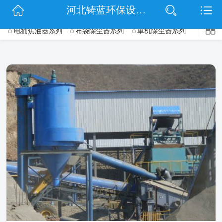
$(function() { $('.wrapper').navbarscroll(); });
河北铸蓝环保设备有限公司
网站首页
电捕焦油器系列
布袋除尘器系列
单机除尘器系列
->
公司简介
脉冲除尘器系列
旋风除尘器系列
锅炉除尘器系列
信息动态
木工除尘器系列
矿山除尘器系列
仓顶除尘器系列
滤筒除尘器系列
钢厂除尘器系列
脱硫脱硝除尘设备系列
产品展示
UV光氧净化器系列
等离子净化器系列
催化燃烧设备系列
扫码关注
除尘配件系列
联系我们