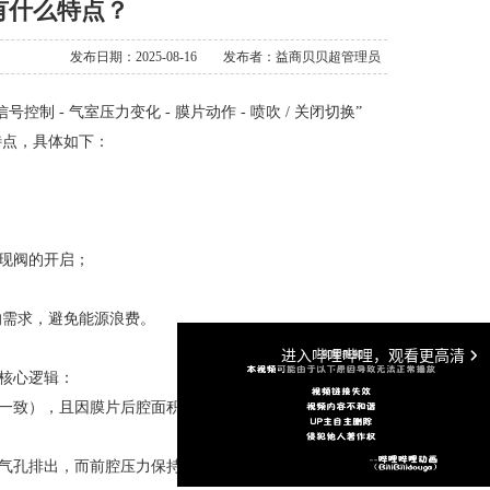
有什么特点？
发布日期：2025-08-16
发布者：益商贝贝超管理员
- 气室压力变化 - 膜片动作 - 喷吹 / 关闭切换”
特点，具体如下：
现阀的开启；
灰的需求，避免能源浪费。
核心逻辑：
一致），且因膜片后腔面积大于前腔，气压作用力叠加
气孔排出，而前腔压力保持稳定，形成 “前腔压力＞后腔