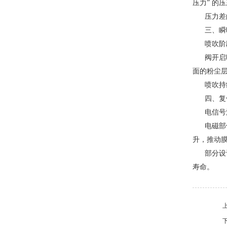
压力” 的
压力差
三、瞬
喷吹阶
阀开启
面的粉尘
喷吹持
四、复
电信号
电磁部
升，推动
部分设
寿命。