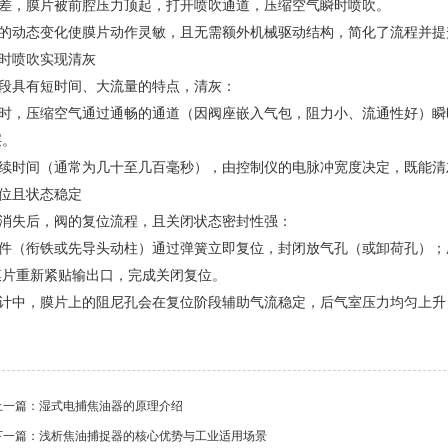
压差，膜片被前腔压力顶起，打开喷吹通道，压缩空气瞬时喷吹。
的动态变化使膜片动作灵敏，且无需额外机械驱动结构，简化了流程并提
时喷吹实现清灰
段具有短时间、大流量的特点，清灰：
时，压缩空气通过通畅的通道（因阀座嵌入气包，阻力小、流通性好）瞬时
层。
续时间（通常为几十至几百毫秒），由控制仪的电脉冲宽度决定，既能清
位且状态稳定
消失后，阀的复位流程，且关闭状态密封性强：
件（衔铁或先导头动柱）通过弹簧立即复位，封闭放气孔（或卸荷孔）；
膜片重新紧贴输出口，完成关闭复位。
计中，膜片上的阻尼孔会在复位阶段辅助气流稳定，后气室压力均匀上升
上一篇：
湿式电捕焦油器的原理介绍
下一篇：
浅析焦油捕捉器的核心优势与工业适用场景