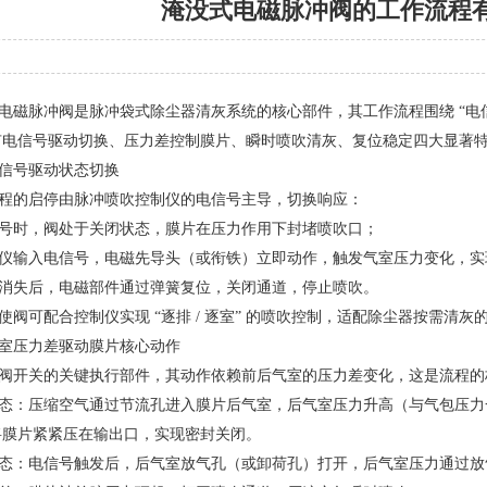
淹没式电磁脉冲阀的工作流程
电磁脉冲阀是脉冲袋式除尘器清灰系统的核心部件，其工作流程围绕 “电信号控制 
有电信号驱动切换、压力差控制膜片、瞬时喷吹清灰、复位稳定四大显著
信号驱动状态切换
程的启停由脉冲喷吹控制仪的电信号主导，切换响应：
号时，阀处于关闭状态，膜片在压力作用下封堵喷吹口；
仪输入电信号，电磁先导头（或衔铁）立即动作，触发气室压力变化，实
消失后，电磁部件通过弹簧复位，关闭通道，停止喷吹。
使阀可配合控制仪实现 “逐排 / 逐室” 的喷吹控制，适配除尘器按需清
室压力差驱动膜片核心动作
阀开关的关键执行部件，其动作依赖前后气室的压力差变化，这是流程的
态：压缩空气通过节流孔进入膜片后气室，后气室压力升高（与气包压力
将膜片紧紧压在输出口，实现密封关闭。
态：电信号触发后，后气室放气孔（或卸荷孔）打开，后气室压力通过放