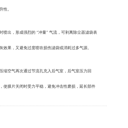
升性。
喷出，形成强烈的 “冲量” 气流，可剥离除尘器滤袋表
灰效果，又避免过度喷吹损伤滤袋或消耗过多气源。
压缩空气再次通过节流孔充入后气室，后气室压力回
，使膜片关闭时受力平稳，避免冲击性磨损，延长部件