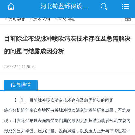
$(function() { $('.wrapper').navbarscroll(); });
河北铸蓝环保设备有限公司
网站首页
公司动态
技术文档
常见问题
公司简介
目前除尘布袋脉冲喷吹清灰技术存在及急需解决
信息动态
的问题与结露成因分析
产品展示
2022-02-11 14:26:52
扫码关注
联系我们
信息详情
【一】、目前脉冲喷吹清灰技术存在及急需解决的问题
综合分析近年来众多地区有关脉冲喷吹清灰过程的研究成果，不难发
现：引发除尘布袋表面粉尘层剥离的原因大多归结为喷射气流在袋内
形成的压力峰值、压力冲量、反向风速，以及压力上升与下降过程中