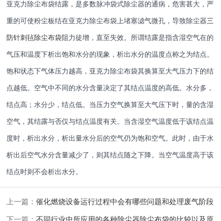
亚克力除尘布袋结露，是多数脉冲袋式除尘器的通病，危害甚大，严
重的可使粉尘板结在亚克力除尘布袋上堵塞滤气微孔，导致除尘器
三
防针刺毡除尘布袋
阻力徒增，直至失效。所谓结露是指含湿空气在的
气压和温度下析出饱和水分的现象，析出水分的温度点称之为结点。
饱和状态下气体压力越高，亚克力除尘布袋其换算至大气压力下的结
点越低。空气中不同的水分含量决定了其结点温度的高低。水分多，
结点高；水分少，结点低。当压力空气换算至大气压下时，量的含湿
空气，其结露与否仅与结点温度有关。当含湿空气温度低于该结点温
度时，析出水分，析出量水分后的空气仍为饱和空气。此时，由于水
析出后空气水分含量减少了，则其结点随之下降。当空气温度高于该
结点时则不会析出水分。
上一篇：
催化燃烧设备运行过程中会有哪些问题和处理废气阶段
下一篇：
不同行业中所应用的各种除尘器除尘布袋的比较以及原