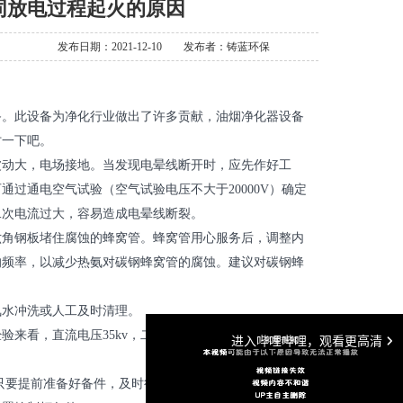
同放电过程起火的原因
发布日期：2021-12-10
发布者：铸蓝环保
备。此设备为净化行业做出了许多贡献，油烟净化器设备
讨一下吧。
波动大，电场接地。当发现电晕线断开时，应先作好工
过通电空气试验（空气试验电压不大于20000V）确定
二次电流过大，容易造成电晕线断裂。
六角钢板堵住腐蚀的蜂窝管。蜂窝管用心服务后，调整内
的频率，以减少热氨对碳钢蜂窝管的腐蚀。建议对碳钢蜂
氨水冲洗或人工及时清理。
看，直流电压35kv，二次电流330mA时，能满足生
。
只要提前准备好备件，及时很换即可。另外，应准备好冷