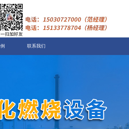
案例
联系我们