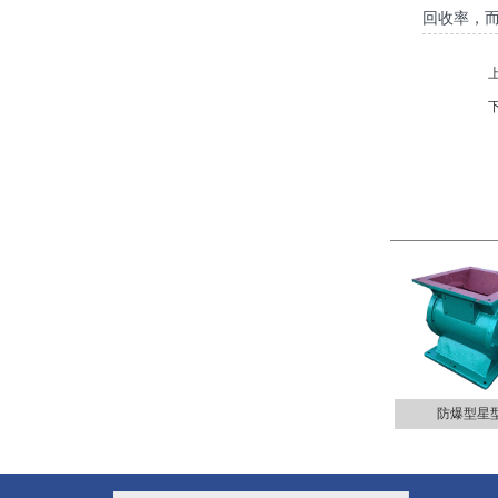
回收率，
防爆型星