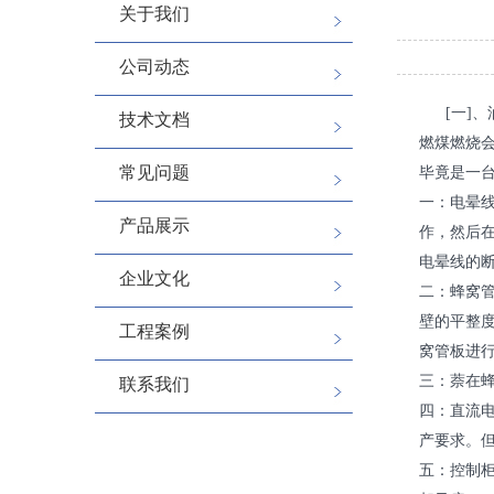
关于我们
公司动态
[一]
技术文档
燃煤燃烧
常见问题
毕竟是一
一：电晕
产品展示
作，然后在
电晕线的断
企业文化
二：蜂窝
壁的平整
工程案例
窝管板进
三：萘在
联系我们
四：直流电
产要求。但
五：控制