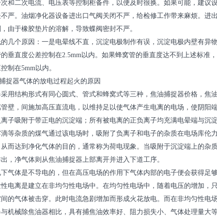
一次和二次电流、电压表等控制柜备件，以便及时很换。如果可能，建议
关不严。油烟净化器设备进出口气阀关闭不严，给检修工作带来麻烦。进
则，由于橡胶垫片的溶解，导致蝶阀密封不严。
低的几个原因：一是电晕线不直，沉淀电极制作有误，沉淀电极内壁有异
的垂直度公差控制在2.5mm以内。如果蜂窝管的垂直度达不到上述标准
控制在5mm以内。
油捕捉器气体的放电过程起火的原因
器采用结构形式有同心圆式、管式和蜂窝式等三种，焦油捕捉器价格，焦
属管壁，间施加高压直流电，以维持足以使气体产生电离的电场，使阴阳
负离子吸附于带正电的沉淀端；所有被电离的正负离子均充满电晕端与沉
雾滴等杂质的煤气通过该电场时，吸附了负离子和电子的杂质在电场库伦
，从而达到净化气体的目的，通常称为荷电现象。当吸附于沉淀端上的杂
排出，净气体则从焦油捕捉器上部离开并进入下道工序。
况下气体是不导电的，但在高压电场的作用下气体内部的电子便会获得足
发性电离是建立在非均匀性电场中。在均匀性电场中，随着电压的增加，
空间的气体被击穿。此时电流急剧增加而形成火花放电。而在非均匀性电
器与机械除焦油器相比，具有捕焦油效率好、阻力损失小、气体处理量大