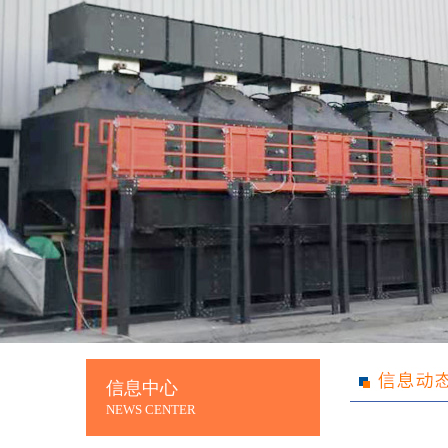
信息中心
NEWS CENTER