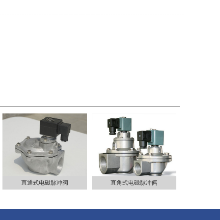
直通式电磁脉冲阀
直角式电磁脉冲阀