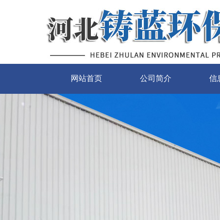
网站首页
公司简介
信