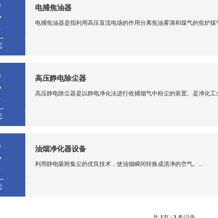
2
电捕焦油器
电捕焦油器是指利用高压直流电场的作用分离焦油雾滴和煤气的焦炉煤气初
7
态
2
高压静电除尘器
高压静电除尘器是以静电净化法进行收捕烟气中粉尘的装置。是净化工业废
7
态
2
油烟净化器设备
利用静电吸附集尘的优良技术，使油烟瞬间转换成清净的空气。...
7
态
共
1
页 /
3
条记录